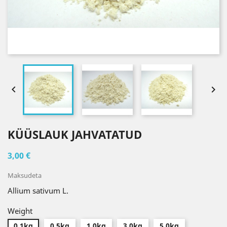


KÜÜSLAUK JAHVATATUD
3,00 €
Maksudeta
Allium sativum L.
Weight
0.1kg
0.5kg
1.0kg
3.0kg
5.0kg