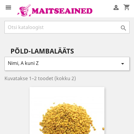
shopping_cart



PÕLD-LAMBALÄÄTS
Nimi, A kuni Z

Kuvatakse 1–2 toodet (kokku 2)