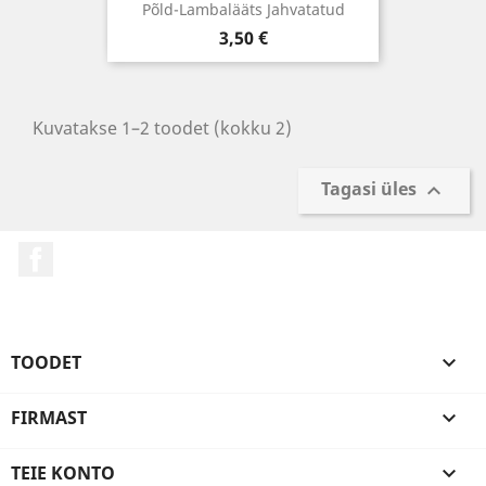
Põld-Lambalääts Jahvatatud
Hind
3,50 €
Kuvatakse 1–2 toodet (kokku 2)
Tagasi üles

Facebook
TOODET

FIRMAST

TEIE KONTO
