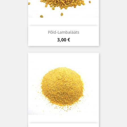
Põld-Lambalääts
Hind
3,00 €