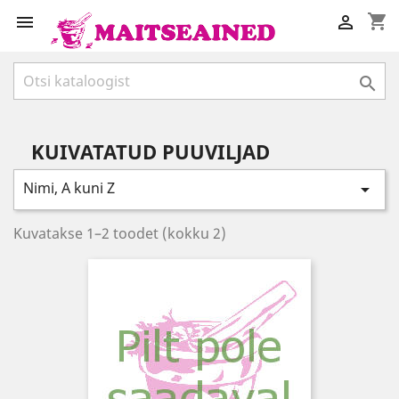
shopping_cart



KUIVATATUD PUUVILJAD
Nimi, A kuni Z

Kuvatakse 1–2 toodet (kokku 2)