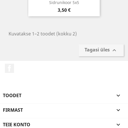
Sidrunikoor 5x5
Hind
3,50 €
Kuvatakse 1–2 toodet (kokku 2)
Tagasi üles

Facebook
TOODET

FIRMAST

TEIE KONTO
