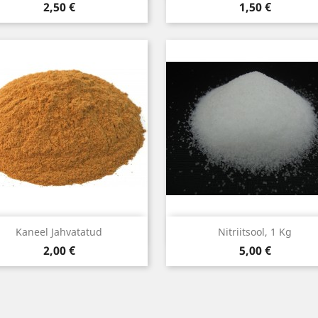
Hind
Hind
2,50 €
1,50 €
Kiirvaade
Kiirvaade


Kaneel Jahvatatud
Nitriitsool, 1 Kg
Hind
Hind
2,00 €
5,00 €