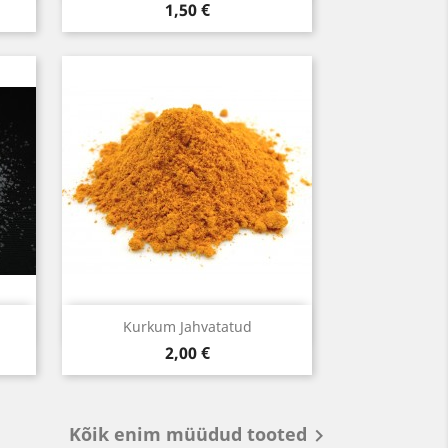
Hind
1,50 €
Kiirvaade

Kurkum Jahvatatud
Hind
2,00 €
Kõik enim müüdud tooted
