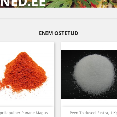
NED.EE
ENIM OSTETUD
Kiirvaade
Kiirvaade


prikapulber Punane Magus
Peen Toidusool Ekstra, 1 K