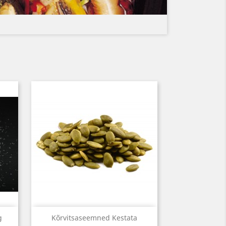
Kiirvaade

g
Kõrvitsaseemned Kestata