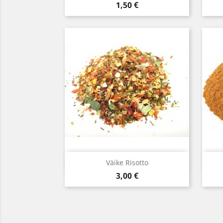
Hind
1,50 €
Kiirvaade

Väike Risotto
Hind
3,00 €