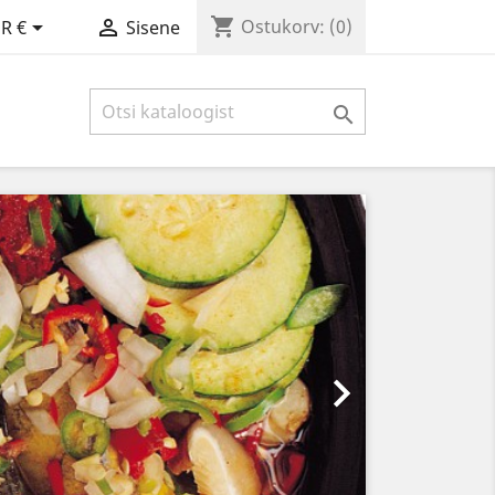
shopping_cart


Ostukorv:
(0)
R €
Sisene

Järgmine
