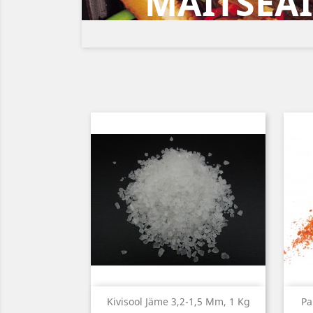
MAITSEAI
Kiirvaade

Kivisool Jäme 3,2-1,5 Mm, 1 Kg
Pa