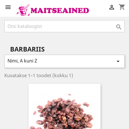
shopping_cart



BARBARIIS
Nimi, A kuni Z

Kuvatakse 1–1 toodet (kokku 1)