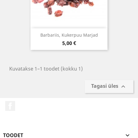
Barbariis, Kukerpuu Marjad
Hind
5,00 €
Kuvatakse 1–1 toodet (kokku 1)
Tagasi üles

Facebook
TOODET
