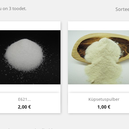
 on 3 toodet.
Sortee
Kiirvaade
Kiirvaade


E621...
Küpsetuspulber
Hind
Hind
2,00 €
1,00 €