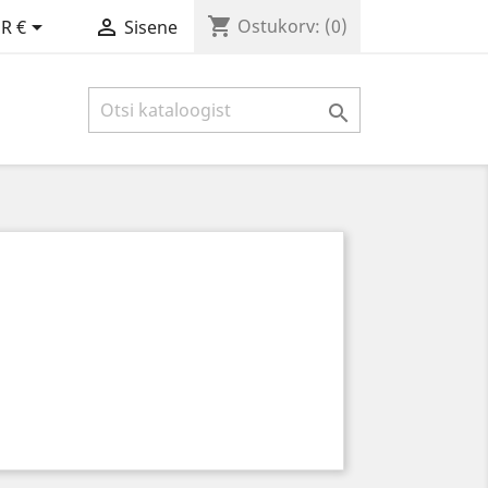
shopping_cart


Ostukorv:
(0)
R €
Sisene
