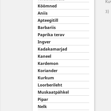
Ku
Köömned
3)
Aniis
Apteegitill
Barbariis
Paprika terav
Ingver
Kadakamarjad
Kaneel
Kardemon
Koriander
Kurkum
Loorberileht
Muskaatpähkel
Pipar
Nelk