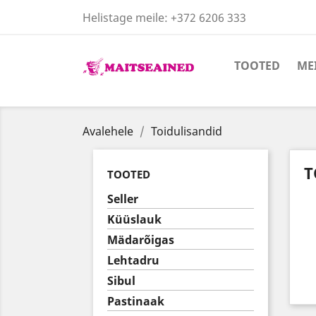
Helistage meile:
+372 6206 333
TOOTED
ME
Avalehele
Toidulisandid
T
TOOTED
Seller
Küüslauk
Mädarõigas
Lehtadru
Sibul
Pastinaak