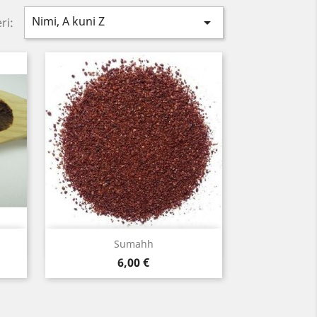
Nimi, A kuni Z

ri:
Kiirvaade

Sumahh
Hind
6,00 €