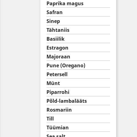
Paprika magus
Safran
Sinep
Tähtaniis
Basiilik
Estragon
Majoraan
Pune (Oregano)
Petersell
Münt
Piparrohi
Põld-lambalääts
Rosmariin
Till
Tüümian
Sea salt