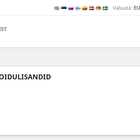
Valuuta:
EU
IST
OIDULISANDID