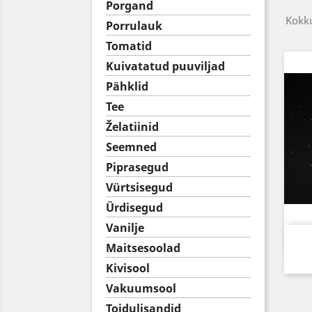
Porgand
Kokku
Porrulauk
Tomatid
Kuivatatud puuviljad
Pähklid
Tee
Želatiinid
Seemned
Piprasegud
Vürtsisegud
Ürdisegud
Vanilje
Maitsesoolad
Kivisool
Vakuumsool
Toidulisandid