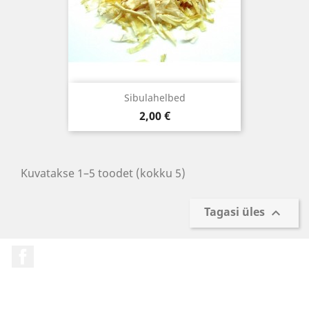
Sibulahelbed
Hind
2,00 €
Kuvatakse 1–5 toodet (kokku 5)
Tagasi üles

Facebook