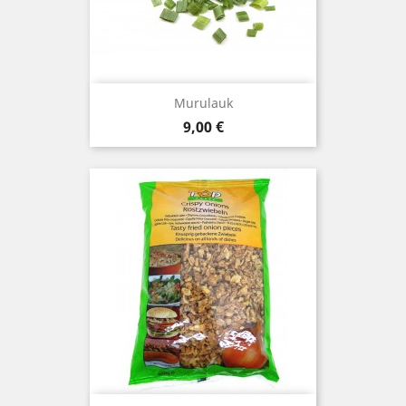
Murulauk
Hind
9,00 €