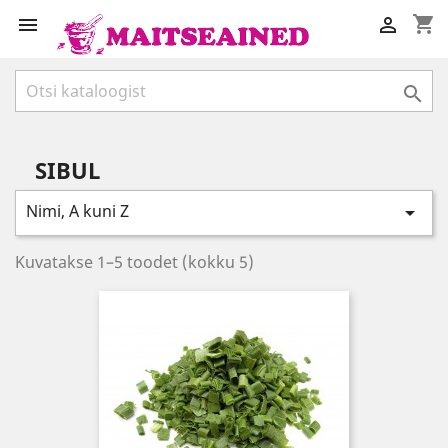
shopping_cart



SIBUL
Nimi, A kuni Z

Kuvatakse 1–5 toodet (kokku 5)