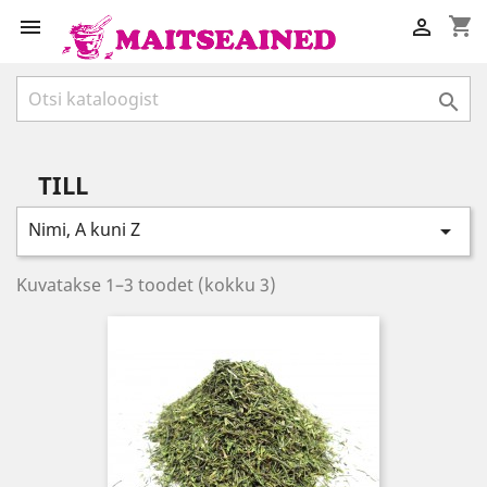
shopping_cart



TILL
Nimi, A kuni Z

Kuvatakse 1–3 toodet (kokku 3)