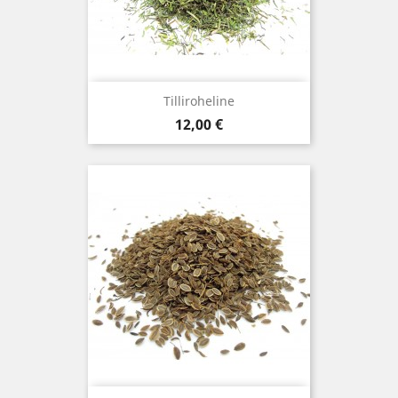
Tilliroheline
Hind
12,00 €