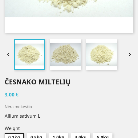


ČESNAKO MILTELIŲ
3,00 €
Nėra mokesčio
Allium sativum L.
Weight
0.1kg
0.5kg
1.0kg
3.0kg
5.0kg