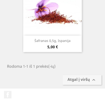
Šafranas 0,5g, Ispanija
Kaina
5,00 €
Rodoma 1-1 iš 1 prekės(-ių)
Atgal į viršų

Facebook