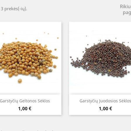
Rikiu
 3 prekės(-ių).
pag
Greita peržiūra
Greita peržiūra


Garstyčių Geltonos Sėklos
Garstyčių Juodosios Sėklo
Kaina
Kaina
1,00 €
1,00 €