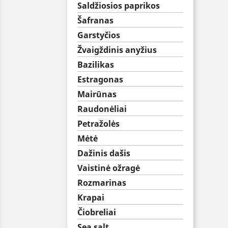
Saldžiosios paprikos
Šafranas
Garstyčios
Žvaigždinis anyžius
Bazilikas
Estragonas
Mairūnas
Raudonėliai
Petražolės
Mėtė
Dažinis dašis
Vaistinė ožragė
Rozmarinas
Krapai
Čiobreliai
Sea salt