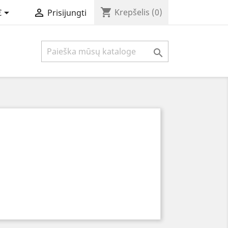
shopping_cart


Krepšelis
(0)
€
Prisijungti
