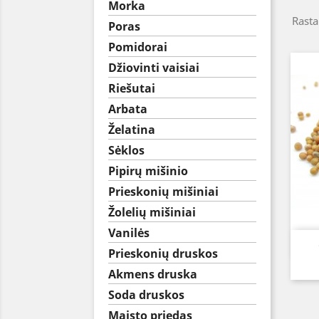
Morka
Rasta
Poras
Pomidorai
Džiovinti vaisiai
Riešutai
Arbata
Želatina
Sėklos
Pipirų mišinio
Prieskonių mišiniai
Žolelių mišiniai
Vanilės
Prieskonių druskos
Akmens druska
Soda druskos
Maisto priedas