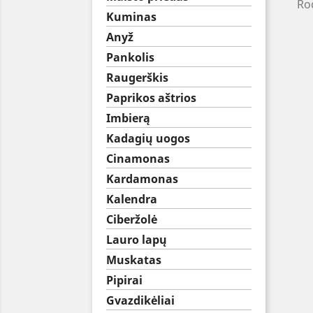
Rod
Kuminas
Anyž
Pankolis
Raugerškis
Paprikos aštrios
Imbierą
Kadagių uogos
Cinamonas
Kardamonas
Kalendra
Ciberžolė
Lauro lapų
Muskatas
Pipirai
Gvazdikėliai