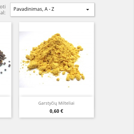
oti
Pavadinimas, A - Z

al:
Greita peržiūra

s
Garstyčių Milteliai
Kaina
0,60 €