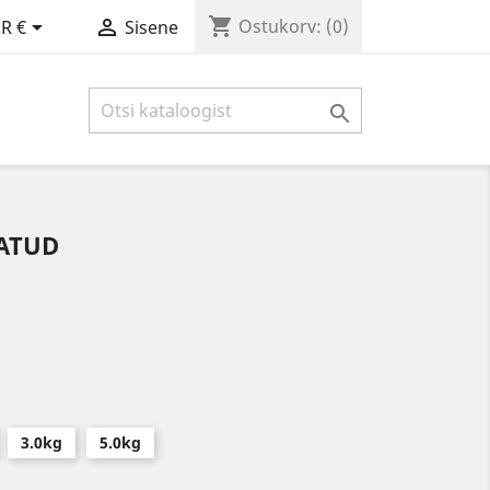
shopping_cart


Ostukorv:
(0)
R €
Sisene

ATUD
3.0kg
5.0kg