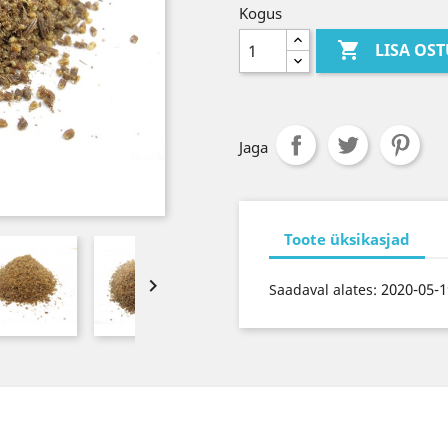
Kogus

LISA OS
Jaga
Toote üksikasjad

2020-05-1
Saadaval alates: