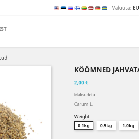
Valuuta:
EU
IST
tud
KÖÖMNED JAHVAT
2,00 €
Maksudeta
Carum L.
Weight
0.1kg
0.5kg
1.0kg