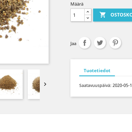
Määrä

OSTOSKO
Jaa
Tuotetiedot

2020-05-
Saatavuuspäivä: