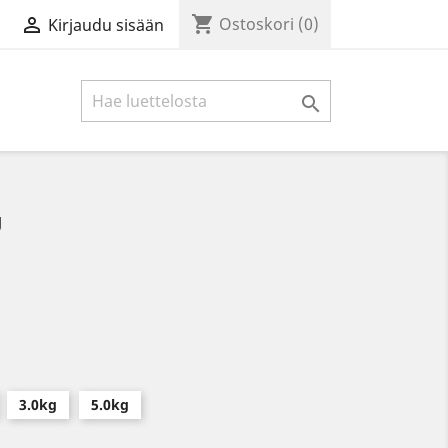
shopping_cart

Ostoskori
(0)
Kirjaudu sisään

U
3.0kg
5.0kg