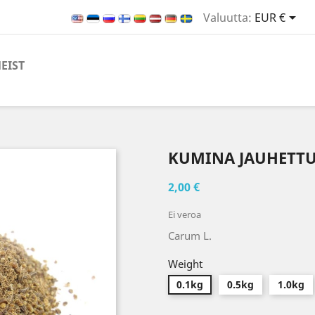

Valuutta:
EUR €
EIST
KUMINA JAUHETT
2,00 €
Ei veroa
Carum L.
Weight
0.1kg
0.5kg
1.0kg