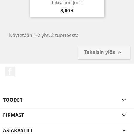
Inkiväärin Juuri
Hinta
3,00 €
Näytetään 1-2 yht. 2 tuotteesta
Takaisin ylös

Facebook
TOODET

FIRMAST

ASIAKASTILI
