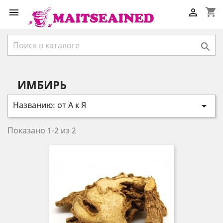
shopping_cart



ИМБИРЬ
Названию: от А к Я

Показано 1-2 из 2