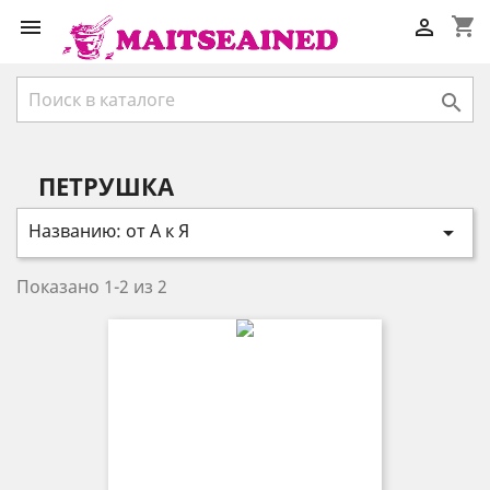
shopping_cart



ПЕТРУШКА
Названию: от А к Я

Показано 1-2 из 2