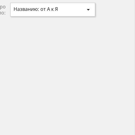
ро
Названию: от А к Я

по: