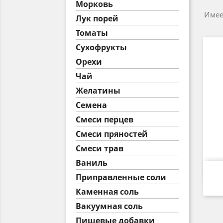
Морковь
Имеет
Лук порей
Томаты
Сухофрукты
Орехи
Чай
Желатины
Семена
Смеси перцев
Смеси пряностей
Смеси трав
Ваниль
Приправленные соли
Каменная соль
Вакуумная соль
Пищевые добавки