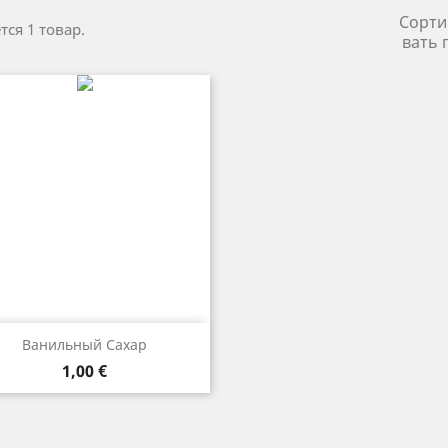
Сорти
ся 1 товар.
вать 
Быстрый просмотр

Ванильный Сахар
Цена
1,00 €