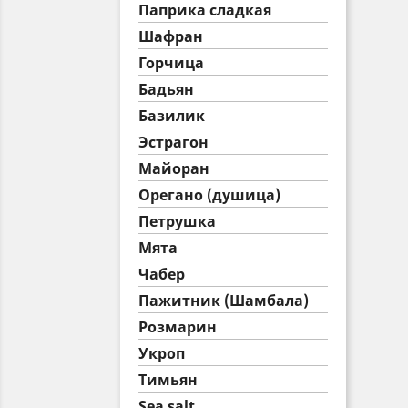
Паприка сладкая
Шафран
Горчица
Бадьян
Базилик
Эстрагон
Майоран
Орегано (душица)
Петрушка
Мята
Чабер
Пажитник (Шамбала)
Розмарин
Укроп
Тимьян
Sea salt