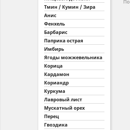
По
Тмин / Кумин / Зира
Анис
Фенхель
Барбарис
Паприка острая
Имбирь
Ягоды можжевельника
Корица
Кардамон
Кориандр
Куркума
Лавровый лист
Муcкатный орех
Перец
Гвоздика