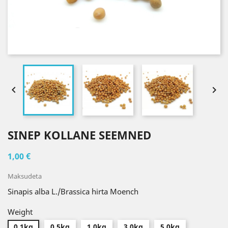


SINEP KOLLANE SEEMNED
1,00 €
Maksudeta
Sinapis alba L./Brassica hirta Moench
Weight
0.1kg
0.5kg
1.0kg
3.0kg
5.0kg