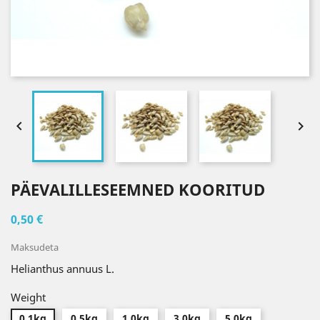


PÄEVALILLESEEMNED KOORITUD
0,50 €
Maksudeta
Helianthus annuus L.
Weight
0.1kg
0.5kg
1.0kg
3.0kg
5.0kg