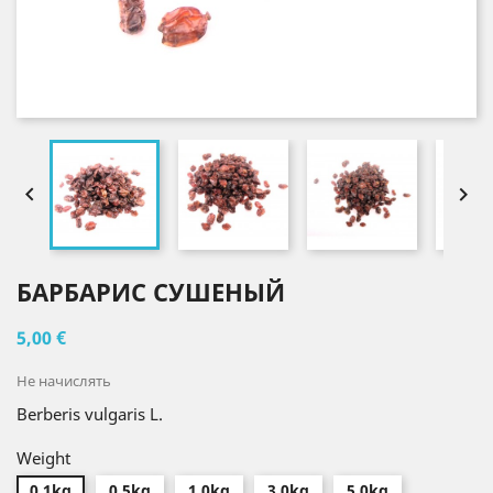


БАРБАРИС СУШЕНЫЙ
5,00 €
Не начислять
Berberis vulgaris L.
Weight
0.1kg
0.5kg
1.0kg
3.0kg
5.0kg