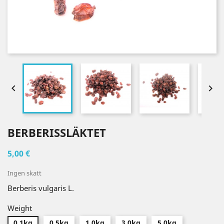


BERBERISSLÄKTET
5,00 €
Ingen skatt
Berberis vulgaris L.
Weight
0.1kg
0.5kg
1.0kg
3.0kg
5.0kg