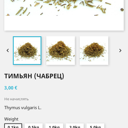


ТИМЬЯН (ЧАБРЕЦ)
3,00 €
Не начислять
Thymus vulgaris L.
Weight
0.1kg
0.5kg
1.0kg
3.0kg
5.0kg