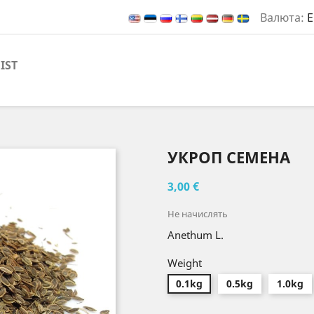
Валюта:
E
IST
УКРОП СЕМЕНА
3,00 €
Не начислять
Anethum L.
Weight
0.1kg
0.5kg
1.0kg