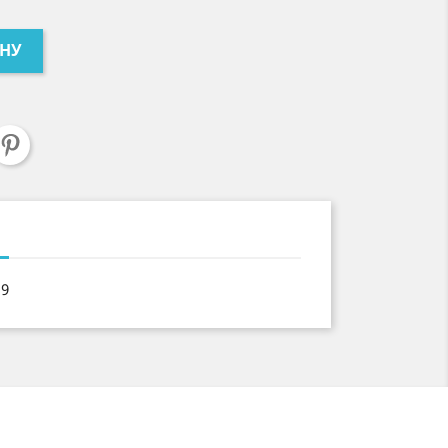
ИНУ
19