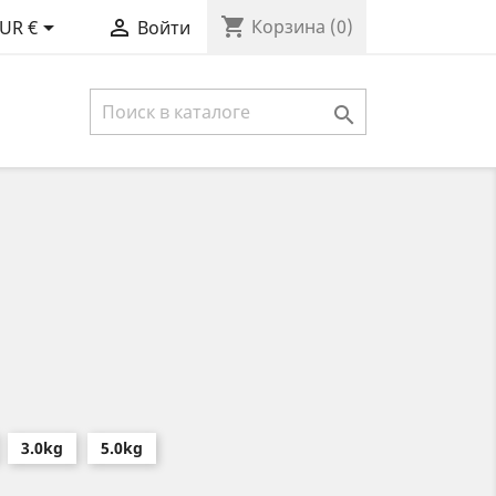
shopping_cart


Корзина
(0)
UR €
Войти

3.0kg
5.0kg