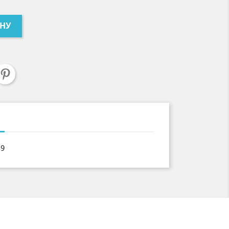
ИНУ
19