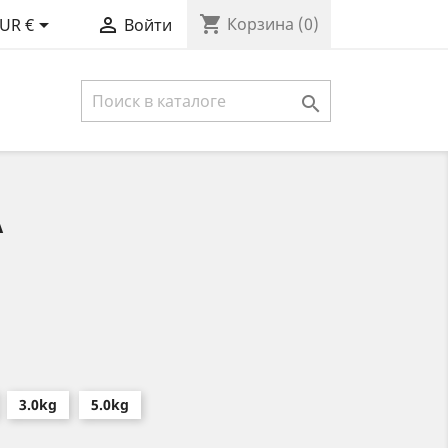
shopping_cart


Корзина
(0)
UR €
Войти

А
3.0kg
5.0kg