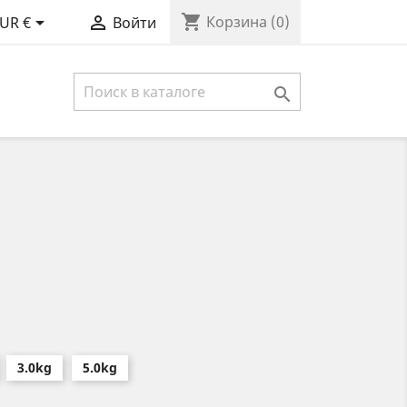
shopping_cart


Корзина
(0)
UR €
Войти

3.0kg
5.0kg