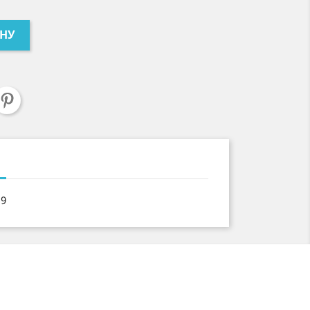
ИНУ
19