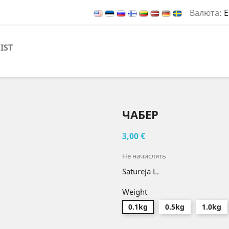
Валюта:
E
IST
ЧАБЕР
3,00 €
Не начислять
Satureja L.
Weight
0.1kg
0.5kg
1.0kg