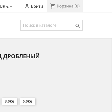
shopping_cart


Корзина
(0)
UR €
Войти

Ц ДРОБЛЕНЫЙ
3.0kg
5.0kg