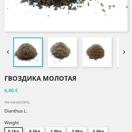


ГВОЗДИКА МОЛОТАЯ
6,00 €
Не начислять
Dianthus L.
Weight
0.1kg
0.5kg
1.0kg
3.0kg
5.0kg