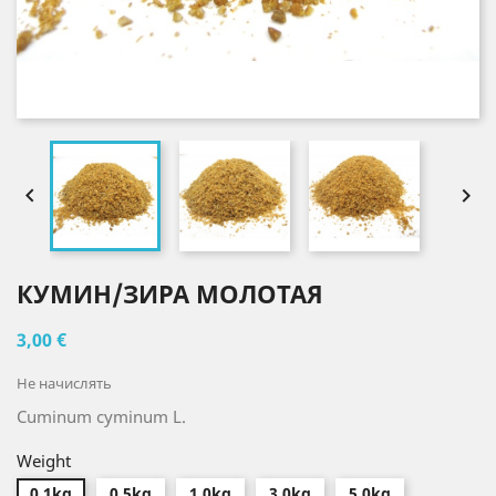


КУМИН/ЗИРА МОЛОТАЯ
3,00 €
Не начислять
Cuminum cyminum L.
Weight
0.1kg
0.5kg
1.0kg
3.0kg
5.0kg