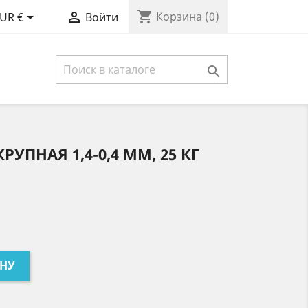
shopping_cart


Корзина
(0)
UR €
Войти

УПНАЯ 1,4-0,4 ММ, 25 КГ
ИНУ