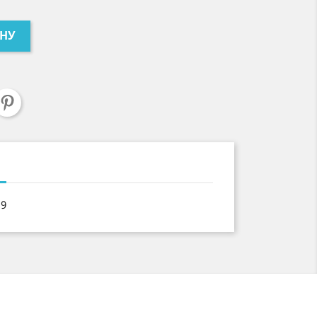
ИНУ
19