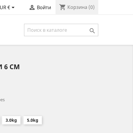
shopping_cart


Корзина
(0)
UR €
Войти

 6 СМ
es
3.0kg
5.0kg