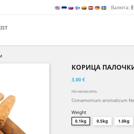
Валюта:
E
IST
м
КОРИЦА ПАЛОЧКИ
3,00 €
Не начислять
Cinnamomum aromaticum Ne
Weight
0.1kg
0.5kg
1.0kg