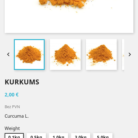


KURKUMS
2,00 €
Bez PVN
Curcuma L.
Weight
0.1kg
0.5kg
1.0kg
3.0kg
5.0kg