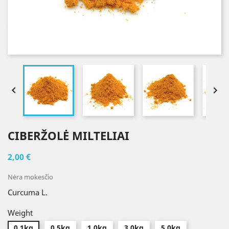


CIBERŽOLĖ MILTELIAI
2,00 €
Nėra mokesčio
Curcuma L.
Weight
0.1kg
0.5kg
1.0kg
3.0kg
5.0kg