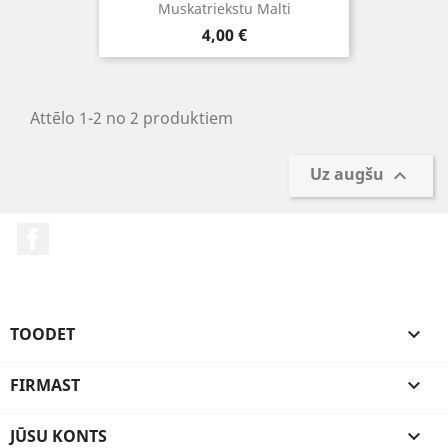
Muskatriekstu Malti
Cena
4,00 €
Attēlo 1-2 no 2 produktiem
Uz augšu

Facebook
TOODET

FIRMAST

JŪSU KONTS
