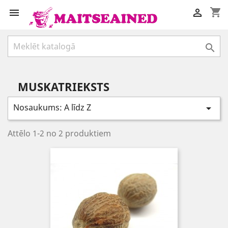
shopping_cart



MUSKATRIEKSTS
Nosaukums: A līdz Z

Attēlo 1-2 no 2 produktiem