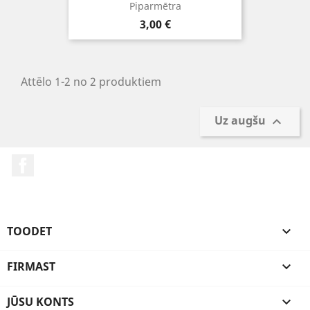
Piparmētra
Cena
3,00 €
Attēlo 1-2 no 2 produktiem
Uz augšu

Facebook
TOODET

FIRMAST

JŪSU KONTS
