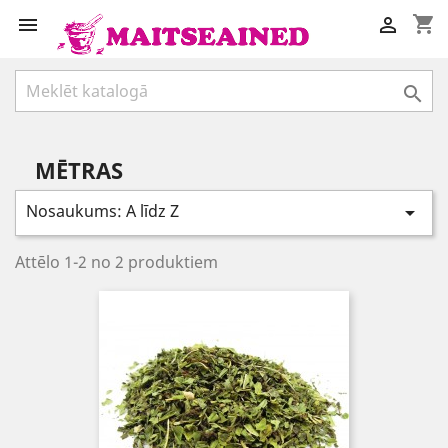
shopping_cart



MĒTRAS
Nosaukums: A līdz Z

Attēlo 1-2 no 2 produktiem