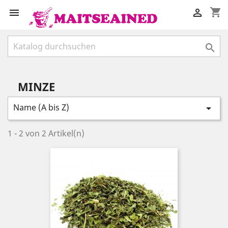
shopping_cart



MINZE
Name (A bis Z)

1 - 2 von 2 Artikel(n)