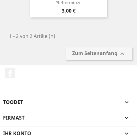
Pfefferminze
Preis
3,00 €
1 - 2 von 2 Artikel(n)
Zum Seitenanfang

Facebook
TOODET

FIRMAST

IHR KONTO
