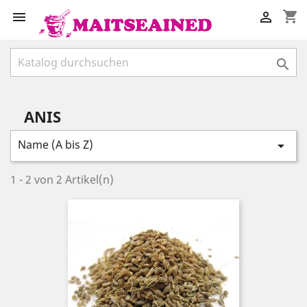
shopping_cart



ANIS
Name (A bis Z)

1 - 2 von 2 Artikel(n)