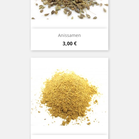
Anissamen
Preis
3,00 €