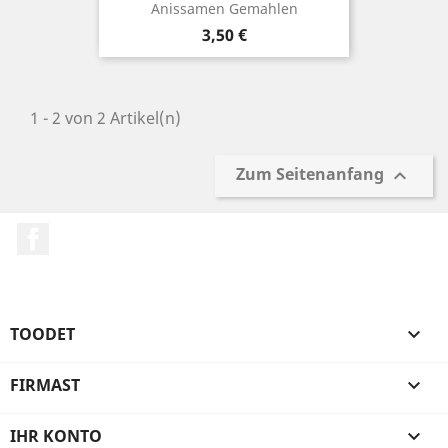
Anissamen Gemahlen
Preis
3,50 €
1 - 2 von 2 Artikel(n)
Zum Seitenanfang

Facebook
TOODET

FIRMAST

IHR KONTO
