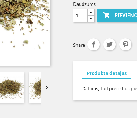
Daudzums

PIEVIEN
Share
Produkta detaļas

Datums, kad prece būs pi