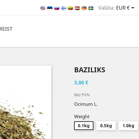

Valūta:
EUR €
MEIST
BAZILIKS
3,00 €
Bez PVN
Ocimum L.
Weight
0.1kg
0.5kg
1.0kg