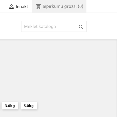
shopping_cart

Iepirkumu grozs:
(0)
Ienākt

3.0kg
5.0kg