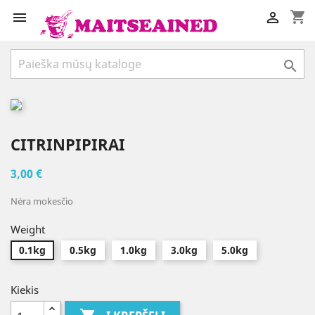
shopping_cart



CITRINPIPIRAI
3,00 €
Nėra mokesčio
Weight
0.1kg
0.5kg
1.0kg
3.0kg
5.0kg
Kiekis