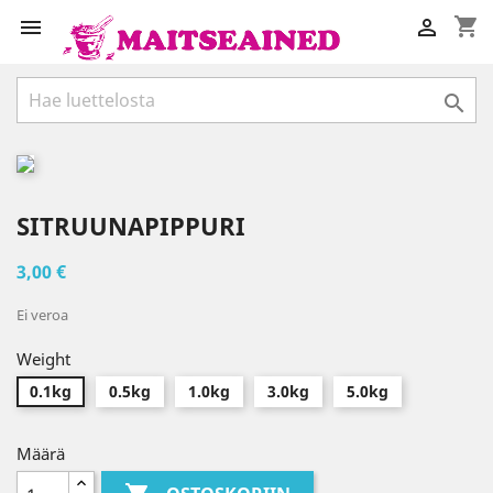
shopping_cart



SITRUUNAPIPPURI
3,00 €
Ei veroa
Weight
0.1kg
0.5kg
1.0kg
3.0kg
5.0kg
Määrä