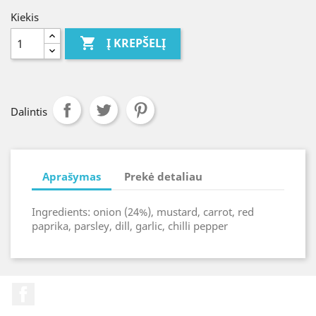
Kiekis

Į KREPŠELĮ
Dalintis
Aprašymas
Prekė detaliau
Ingredients: onion (24%), mustard, carrot, red
paprika, parsley, dill, garlic, chilli pepper
Facebook