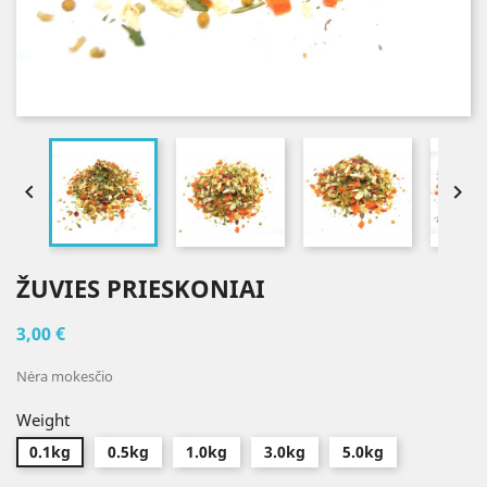


ŽUVIES PRIESKONIAI
3,00 €
Nėra mokesčio
Weight
0.1kg
0.5kg
1.0kg
3.0kg
5.0kg