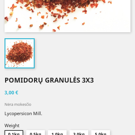
POMIDORŲ GRANULĖS 3X3
3,00 €
Nėra mokesčio
Lycopersicon Mill.
Weight
0.1kg
0.5kg
1.0kg
3.0kg
5.0kg