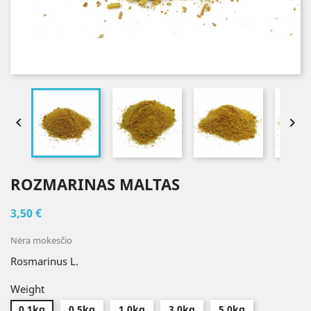


ROZMARINAS MALTAS
3,50 €
Nėra mokesčio
Rosmarinus L.
Weight
0.1kg
0.5kg
1.0kg
3.0kg
5.0kg