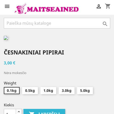
shopping_cart



ČESNAKINIAI PIPIRAI
3,00 €
Nėra mokesčio
Weight
0.1kg
0.5kg
1.0kg
3.0kg
5.0kg
Kiekis