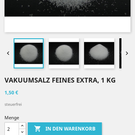


VAKUUMSALZ FEINES EXTRA, 1 KG
1,50 €
steuerfrei
Menge

IN DEN WARENKORB