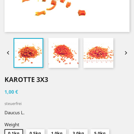


KAROTTE 3X3
1,00 €
steuerfrei
Daucus L.
Weight
0.1kg
0.5kg
1.0kg
3.0kg
5.0kg