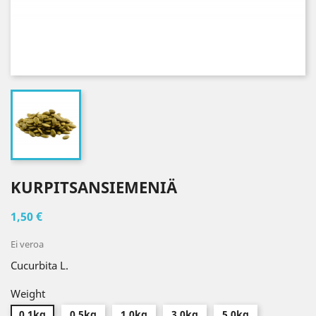
KURPITSANSIEMENIÄ
1,50 €
Ei veroa
Cucurbita L.
Weight
0.1kg
0.5kg
1.0kg
3.0kg
5.0kg