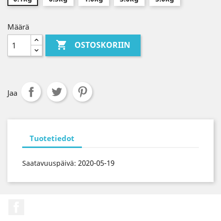
Määrä

OSTOSKORIIN
Jaa
Tuotetiedot
2020-05-19
Saatavuuspäivä:
Facebook