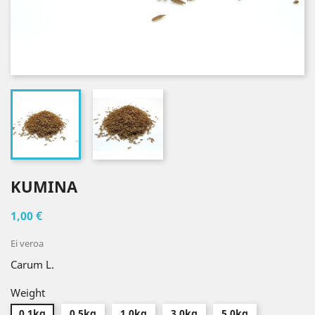
KUMINA
1,00 €
Ei veroa
Carum L.
Weight
0.1kg
0.5kg
1.0kg
3.0kg
5.0kg