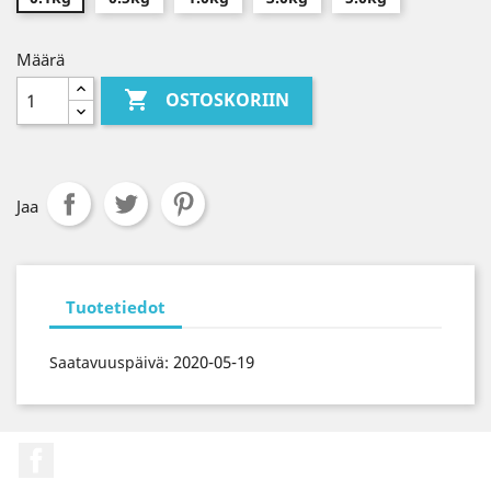
Määrä

OSTOSKORIIN
Jaa
Tuotetiedot
2020-05-19
Saatavuuspäivä:
Facebook