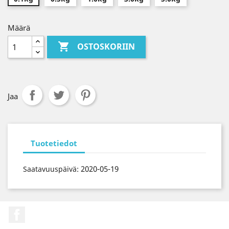
Määrä

OSTOSKORIIN
Jaa
Tuotetiedot
2020-05-19
Saatavuuspäivä:
Facebook