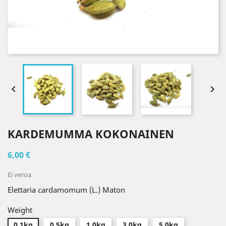


KARDEMUMMA KOKONAINEN
6,00 €
Ei veroa
Elettaria cardamomum (L.) Maton
Weight
0.1kg
0.5kg
1.0kg
3.0kg
5.0kg