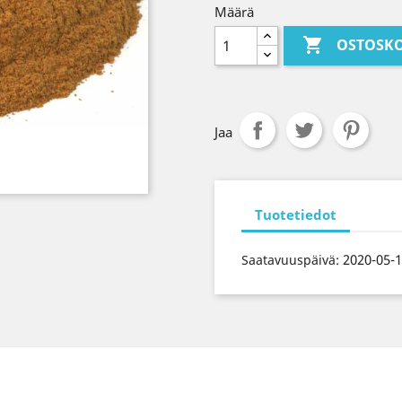
Määrä

OSTOSKO
Jaa
Tuotetiedot
2020-05-
Saatavuuspäivä: