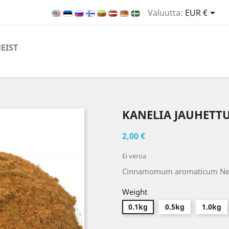

Valuutta:
EUR €
EIST
KANELIA JAUHETT
2,00 €
Ei veroa
Cinnamomum aromaticum Ne
Weight
0.1kg
0.5kg
1.0kg