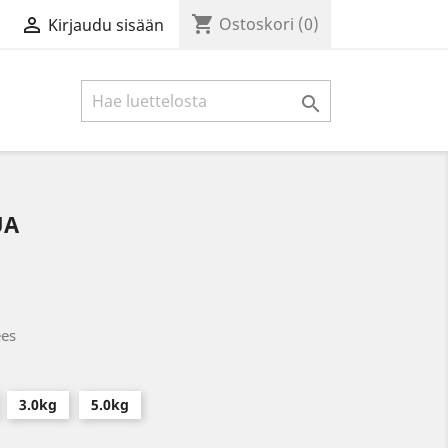
shopping_cart

Ostoskori
(0)
Kirjaudu sisään

UA
es
3.0kg
5.0kg