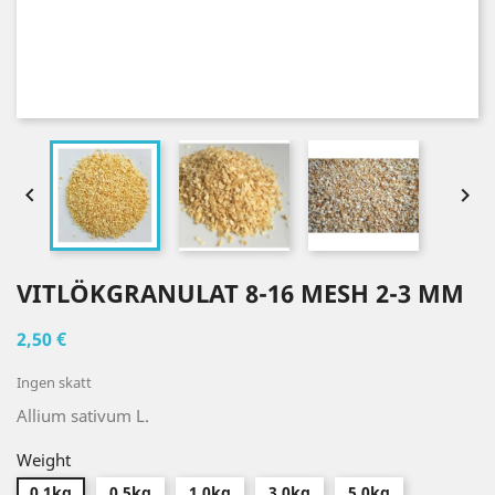


VITLÖKGRANULAT 8-16 MESH 2-3 MM
2,50 €
Ingen skatt
Allium sativum L.
Weight
0.1kg
0.5kg
1.0kg
3.0kg
5.0kg